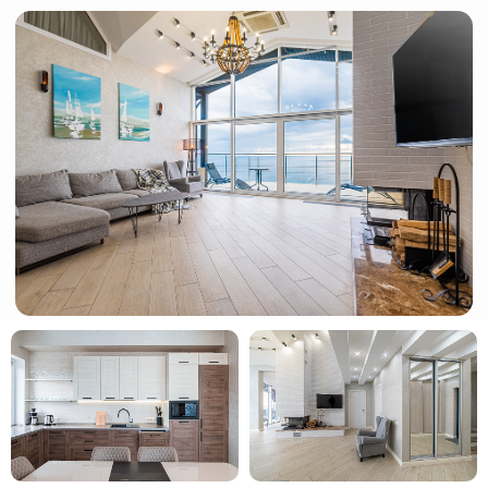
Мы ориентируемся
на семейные ценности
Настоящий отдых с близкими — это моменты,
которые остаются в памяти навсегда: смех детей,
спокойный вечер на берегу Черного моря, шорох
леса и вкусный ужин в кругу семьи.