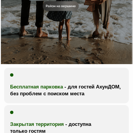
2
Пентхаус
пентхаус
Двухуровневый
пентхаус АхунДОМ
160 м² | до 4-х мест | 4 спальни
забронировать +
Пентхаус площадью 160 кв. м включает в
себя: 4 отдельные спальни с
двухместными кроватями, 3 дивана в
разных комнатах и детскую кроватку.