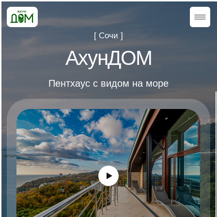
[ Сочи ]
АхунДОМ
Пентхаус с видом на море
найти дом +