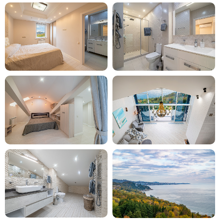
Гора Ахун и смотровая башня
Символ Сочи и одно из самых узнаваемых
мест города. Каменная башня в
неороманском стиле возвышается над
морем и горами. Наверху — вид, от
которого перехватывает дыхание.
Красная Поляна