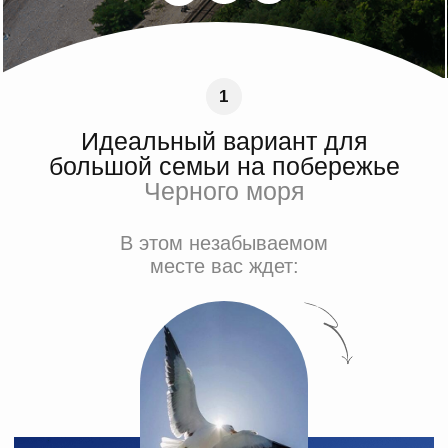
Пляжи «Красный Штурм», «Мацеста»
и «Спутник» в 9 минутах на авто, но можно
легко прогуляться пешком