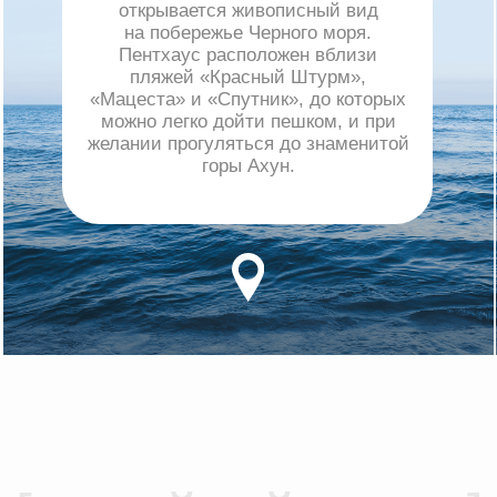
Бесплатная парковка
- для гостей АхунДОМ,
без проблем с поиском места
Закрытая территория
- доступна
только гостям
Wi-Fi
- стабильный, высокоскоростной
Большая обеденная зона
- для семейных
праздников и деловых встреч
Уборка
- по запросу (еженедельная или
по окончании срока аренды)