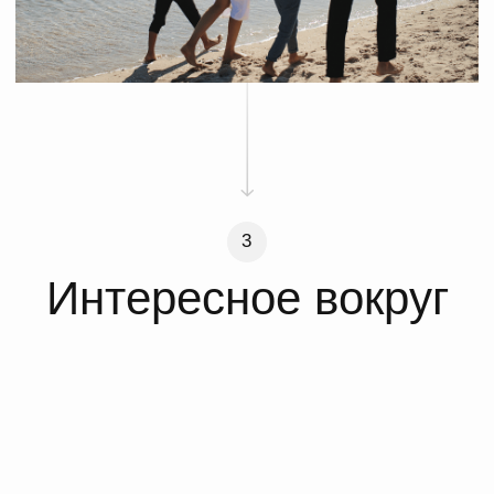
АхунДОМ на карте Сочи — Яндекс Карты
5
Другие дома