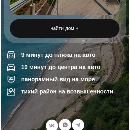
9 минут до пляжа на авто
10 минут до центра на авто
панорамный вид на море
тихий район на возвышенности
1
Идеальный вариант для
большой семьи на побережье
Черного моря
В этом незабываемом
месте вас ждет: