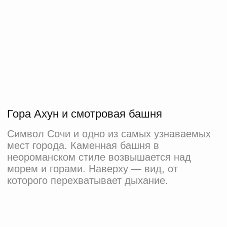
[ моооре эмоций ]
6
Меню страницы
FAQ
забронировать +