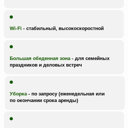
Большая балконная зона оборудована 4
шезлонгами, с которых открывается
незабываемый панорамный вид на Черное
море. В каждой спальне предусмотрен
отдельный санузел.
На первом этаже пентхауса располагается
гостиная с большим телевизором и
стеклянным декоративным камином(!).
Зона кухни оборудована всеми
необходимыми бытовыми приборами:
холодильником с морозильной камерой,
посудомоечной машиной, духовой и
микроволновой печью, кофемолкой, всеми
стандартными электроприборами для
приготовления еды и напитков.
Во всех комнатах установлены
кондиционеры, стиральная машина, утюг,
гладильная доска. Бесплатный Wi-Fi
работает в любой точке пентхауса.
(!) Дорогие гости, камин декоративный и не
предусмотрен для розжига живого огня. Разведение
огня в камине не допускается.