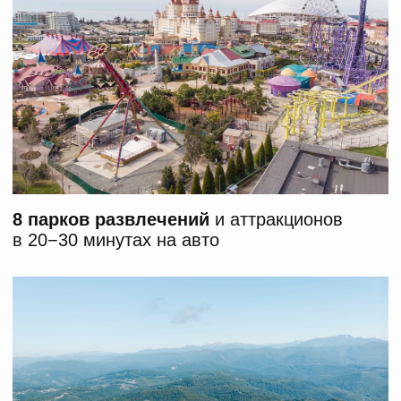
Местность
Идеальный выбор для большой
семьи. АхунДОМ находится в Сочи,
всего в 9 км от центра города.
Из наших апартаментов
открывается живописный вид
на побережье Черного моря.
Пентхаус расположен вблизи
пляжей «Красный Штурм»,
«Мацеста» и «Спутник», до которых
можно легко дойти пешком, и при
желании прогуляться до знаменитой
горы Ахун.