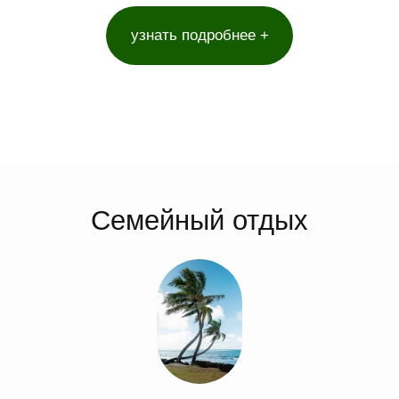
4
Отзывы
Больше впечатлений
от наших гостей
читать отзывы +