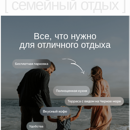
Полностью оборудованные кухня и ванная
- современная техника и все необходимые
аксессуары
4 спальни
с двуспальными
кроватями и
детская кроватка
Кондиционеры
во всех комнатах
Комфортные
рабочие зоны