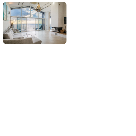
SkyPark Sochi
Самый высокий подвесной мост в
России — 439 м над ущельем!
Панорама Кавказских гор и море
адреналина для любителей высоты.