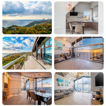
Горный курорт мирового уровня: трассы,
канатные дороги, кафе и виды, от
которых захватывает дух. Зимой — лыжи
и сноуборд, летом — треккинг и
велопрогулки.
Дендрарий Сочи
Живописный ботанический сад, где собрано
более 1800 видов растений. Канатная
дорога поднимает гостей к верхней
смотровой площадке с видом на море.